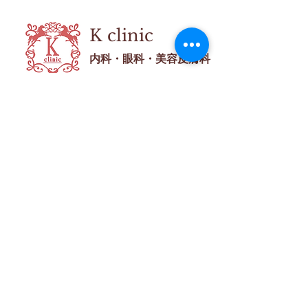
K
clinic
内科・眼科・美容皮膚科
東京都新宿区新宿5-6-2
神谷ビル 402
都営新宿線「新宿３丁目」駅から徒歩３分
丸の内線「新宿御苑前」駅から徒歩５分
完全予約制
お気軽にお問い合わせください
03-3226-4024
ホーム ≫
院長紹介 ≫
眼科 ≫
美容皮膚科 ≫