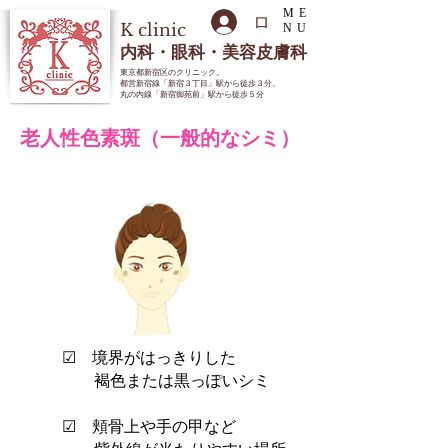
ME
ログイン
K
clinic
NU
内科・眼科・美容皮膚科
東京都新宿区のクリニック
。
都営新宿線「新宿３丁目」駅から徒歩３分。
丸の内線「新宿御苑前」駅から徒歩５分
​老人性色素斑（一般的なシミ）
☑
境界がはっきりした
褐色または黒っぽいシミ
☑ 頬骨上や手の甲など