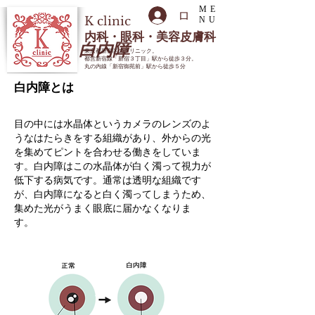
ME
ログイン
K
clinic
NU
内科・眼科・美容皮膚科
​白内障
東京都新宿区のクリニック
。
都営新宿線「新宿３丁目」駅から徒歩３分。
丸の内線「新宿御苑前」駅から徒歩５分
​白内障とは
目の中には水晶体というカメラのレンズのよ
うなはたらきをする組織があり、外からの光
を集めてピントを合わせる働きをしていま
す。白内障はこの水晶体が白く濁って視力が
低下する病気です。通常は透明な組織です
が、白内障になると白く濁ってしまうため、
集めた光がうまく眼底に届かなくなりま
す。