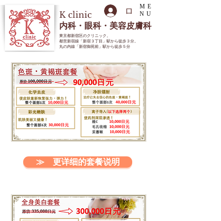
ME
ログイン
K
clinic
NU
内科・眼科・美容皮膚科
東京都新宿区のクリニック
。
都営新宿線「新宿３丁目」駅から徒歩３分。
丸の内線「新宿御苑前」駅から徒歩５分
≫ 更详细的套餐说明