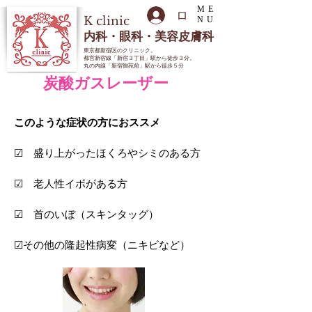
ME
ログイン
K
clinic
NU
内科・眼科・美容皮膚科
東京都新宿区のクリニック
。
都営新宿線「新宿３丁目」駅から徒歩３分。
丸の内線「新宿御苑前」駅から徒歩５分
炭酸ガスレーザー
このような症状の方におススメ
☑ 盛り上がったほくろやシミのある方
☑ 老人性イボがある方
☑ 首のいぼ（スキンタッグ）
☑その他の隆起性病変（ニキビなど）