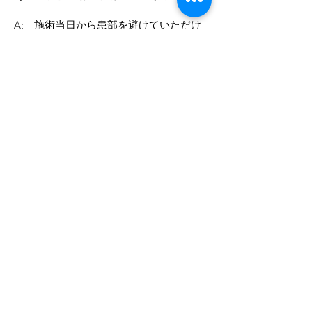
A; 施術当日から患部を避けていただけ
ればお化粧をしていただくことができま
す。
患部に関してはカサブタが取れてからお
化粧するようにしてください。
Q: かさぶたはどれくらいでとれます
か？
A: 治療した大きさや深さ、また個人の差
はありますが、通常は１～２週間程度で
かさぶたははがれてきます。かさぶたを
無理にはがさないようにお気を付けくだ
さい。
Q: 炭酸ガスレーザーの施術が受けられ
ない場合がありますか？
A: 妊娠・授乳中の方、ケロイド体質の